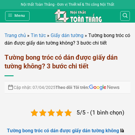
Bỏ
Nội thất Toàn Thắng - Đơn vị Thiết kế & Thi công Nội Thất
qua
Menu
nội
dung
Trang chủ
»
Tin tức
»
Giấy dán tường
»
Tường bong tróc có
dán được giấy dán tường không? 3 bước chi tiết
Tường bong tróc có dán được giấy dán
tường không? 3 bước chi tiết
Theo dõi Tôi trên:
Cập nhật: 07/04/2025
5/5 - (1 bình chọn)
Tường bong tróc có dán được giấy dán tường không
là