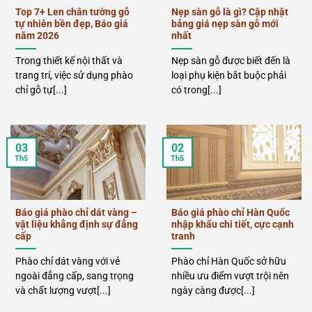
Top 7+ Len chân tường gỗ
Nẹp sàn gỗ là gì? Cập nhật
tự nhiên bền đẹp, Báo giá
bảng giá nẹp sàn gỗ mới
năm 2026
nhất
Trong thiết kế nội thất và
Nẹp sàn gỗ được biết đến là
trang trí, việc sử dụng phào
loại phụ kiện bắt buộc phải
chỉ gỗ tự[...]
có trong[...]
03
02
Th5
Th5
Báo giá phào chỉ dát vàng –
Báo giá phào chỉ Hàn Quốc
vật liệu khẳng định sự đẳng
nhập khẩu chi tiết, cực cạnh
cấp
tranh
Phào chỉ dát vàng với vẻ
Phào chỉ Hàn Quốc sở hữu
ngoài đẳng cấp, sang trọng
nhiều ưu điểm vượt trội nên
và chất lượng vượt[...]
ngày càng được[...]