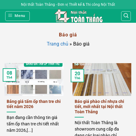
Bỏ
Nội thất Toàn Thắng - Đơn vị Thiết kế & Thi công Nội Thất
qua
Menu
nội
dung
Báo giá
Trang chủ
»
Báo giá
08
20
Th4
Th6
Bảng giá tấm ốp than tre chi
Báo giá phào chỉ nhựa chi
tiết năm 2026
tiết, mới nhất tại Nội thất
Toàn Thắng
Bạn đang cần thông tin giá
Nội thất Toàn Thắng là
tấm ốp than tre chi tiết nhất
showroom cung cấp đa
năm 2026,[...]
dạng các loại phào chỉ