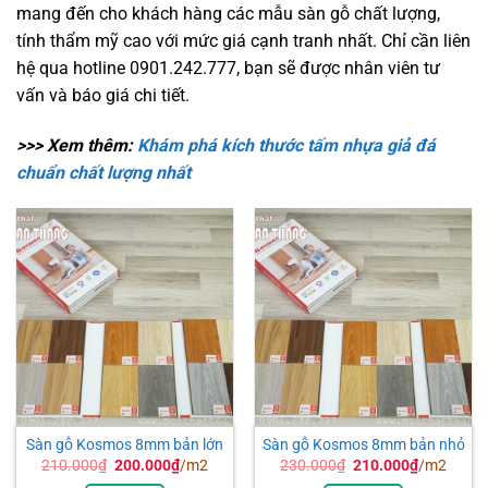
mang đến cho khách hàng các mẫu sàn gỗ chất lượng,
tính thẩm mỹ cao với mức giá cạnh tranh nhất. Chỉ cần liên
hệ qua hotline 0901.242.777, bạn sẽ được nhân viên tư
vấn và báo giá chi tiết.
>>> Xem thêm:
Khám phá kích thước tấm nhựa giả đá
chuẩn chất lượng nhất
Sàn gỗ Kosmos 8mm bản lớn
Sàn gỗ Kosmos 8mm bản nhỏ
Giá
Giá
Giá
Giá
210.000
₫
200.000
₫
/m2
230.000
₫
210.000
₫
/m2
gốc
hiện
gốc
hiện