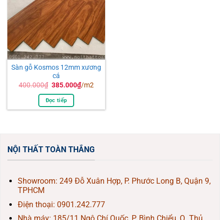
Sàn gỗ Kosmos 12mm xương
cá
Giá
Giá
400.000
₫
385.000
₫
/m2
gốc
hiện
là:
tại
Đọc tiếp
400.000₫.
là:
385.000₫.
NỘI THẤT TOÀN THẮNG
Showroom: 249 Đỗ Xuân Hợp, P. Phước Long B, Quận 9,
TPHCM
Điện thoại:
0901.242.777
Nhà máy: 185/11 Ngô Chí Quốc, P. Bình Chiểu, Q. Thủ