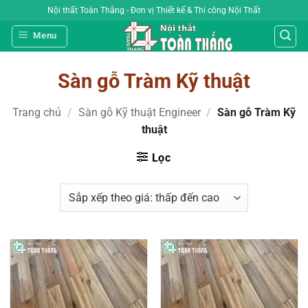
Bỏ
Nội thất Toàn Thắng - Đơn vị Thiết kế & Thi công Nội Thất
qua
Menu
nội
dung
Sàn gỗ Tràm Kỹ thuật
Trang chủ
/
Sàn gỗ Kỹ thuật Engineer
/
Sàn gỗ Tràm Kỹ
thuật
Lọc