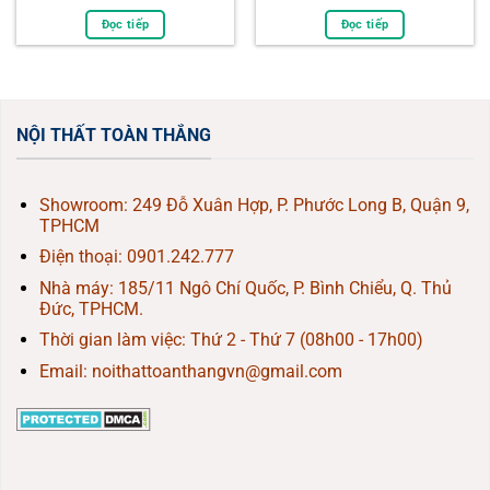
gốc
hiện
gốc
hiện
là:
tại
là:
tại
Đọc tiếp
Đọc tiếp
850.000₫.
là:
900.000₫.
là:
800.000₫.
850.000₫.
NỘI THẤT TOÀN THẮNG
Showroom: 249 Đỗ Xuân Hợp, P. Phước Long B, Quận 9,
TPHCM
Điện thoại:
0901.242.777
Nhà máy: 185/11 Ngô Chí Quốc, P. Bình Chiểu, Q. Thủ
Đức, TPHCM.
Thời gian làm việc: Thứ 2 - Thứ 7 (08h00 - 17h00)
Email: noithattoanthangvn@gmail.com