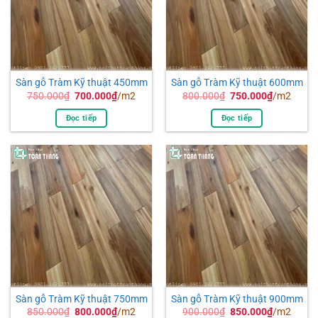
Sàn gỗ Tràm Kỹ thuật 450mm
Sàn gỗ Tràm Kỹ thuật 600mm
Giá
Giá
Giá
Giá
750.000
₫
700.000
₫
/m2
800.000
₫
750.000
₫
/m2
gốc
hiện
gốc
hiện
là:
tại
là:
tại
Đọc tiếp
Đọc tiếp
750.000₫.
là:
800.000₫.
là:
700.000₫.
750.000₫.
Sàn gỗ Tràm Kỹ thuật 750mm
Sàn gỗ Tràm Kỹ thuật 900mm
Giá
Giá
Giá
Giá
850.000
₫
800.000
₫
/m2
900.000
₫
850.000
₫
/m2