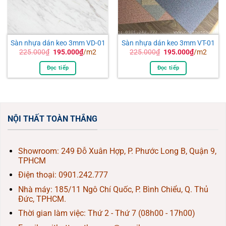
Sàn nhựa dán keo 3mm VD-01
Sàn nhựa dán keo 3mm VT-01
Giá
Giá
Giá
Giá
225.000
₫
195.000
₫
/m2
225.000
₫
195.000
₫
/m2
gốc
hiện
gốc
hiện
là:
tại
là:
tại
Đọc tiếp
Đọc tiếp
225.000₫.
là:
225.000₫.
là:
195.000₫.
195.000₫.
NỘI THẤT TOÀN THẮNG
Showroom: 249 Đỗ Xuân Hợp, P. Phước Long B, Quận 9,
TPHCM
Điện thoại:
0901.242.777
Nhà máy: 185/11 Ngô Chí Quốc, P. Bình Chiểu, Q. Thủ
Đức, TPHCM.
Thời gian làm việc: Thứ 2 - Thứ 7 (08h00 - 17h00)