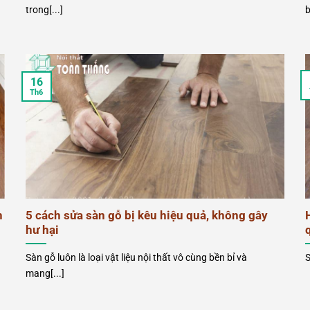
trong[...]
b
16
Th6
h
5 cách sửa sàn gỗ bị kêu hiệu quả, không gây
hư hại
n
Sàn gỗ luôn là loại vật liệu nội thất vô cùng bền bỉ và
S
mang[...]