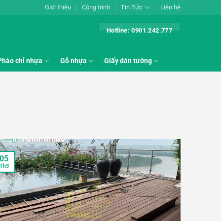
Giới thiệu
Công trình
Tin Tức
Liên hệ
Hotline: 0901.242.777
Phào chỉ nhựa
Gỗ nhựa
Giấy dán tường
05
Th3