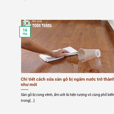
16
Th6
Chi tiết cách sửa sàn gỗ bị ngấm nước trở thàn
như mới
Sàn gỗ bị cong vênh, ẩm ướt là hiện tượng vô cùng phổ biế
trong[...]