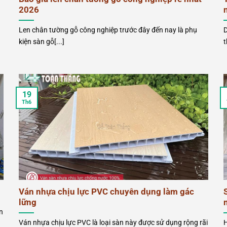
2026
Len chân tường gỗ công nghiệp trước đây đến nay là phụ
D
kiện sàn gỗ[...]
t
19
Th6
Ván nhựa chịu lực PVC chuyên dụng làm gác
lững
n
Ván nhựa chịu lực PVC là loại sàn này được sử dụng rộng rãi
H