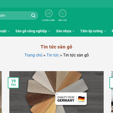
HƯỚNG DẪN
BÁO GIÁ
huật
Sàn gỗ công nghiệp
Sàn nhựa
Tấm ốp tường
Tin tức sàn gỗ
Trang chủ
»
Tin tức
»
Tin tức sàn gỗ
19
Th3