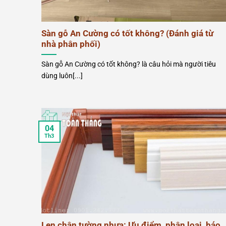
Sàn gỗ An Cường có tốt không? (Đánh giá từ
nhà phân phối)
Sàn gỗ An Cường có tốt không? là câu hỏi mà người tiêu
dùng luôn[...]
04
Th3
Len chân tường nhựa: Ưu điểm, phân loại, báo