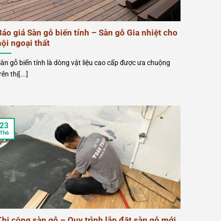
Báo giá Sàn gỗ biến tính – Sàn gỗ Gia nhiệt cho
nội ngoại thất
àn gỗ biến tính là dòng vật liệu cao cấp được ưa chuộng
rên thị[...]
23
Th6
Thi công sàn gỗ – Quy trình lắp đặt sàn gỗ mới