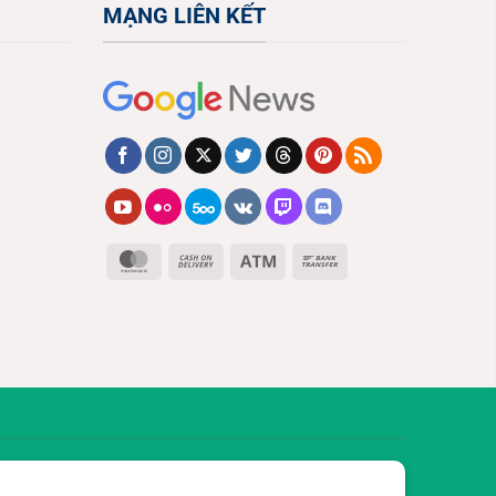
MẠNG LIÊN KẾT
MasterCard
Cash
Atm
Bank
On
Transfer
Delivery