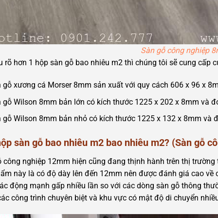
Sàn gỗ công nghiệp 
u rõ hơn 1 hộp sàn gỗ bao nhiêu m2 thì chúng tôi sẽ cung cấp 
 gỗ xương cá Morser 8mm sản xuất với quy cách 606 x 96 x 8
 gỗ Wilson 8mm bản lớn có kích thước 1225 x 202 x 8mm và đ
 gỗ Wilson 8mm bản nhỏ có kích thước 1225 x 132 x 8mm và đ
 hộp sàn gỗ bao nhiêu m2 bao nhiêu m2? (Sàn gỗ 
 công nghiệp 12mm hiện cũng đang thịnh hành trên thị trường tr
ẩm này là có độ dày lên đến 12mm nên được đánh giá cao về ch
ác động mạnh gấp nhiều lần so với các dòng sàn gỗ thông thường
các công trình chuyên biệt và khu vực có mật độ di chuyển nhiều