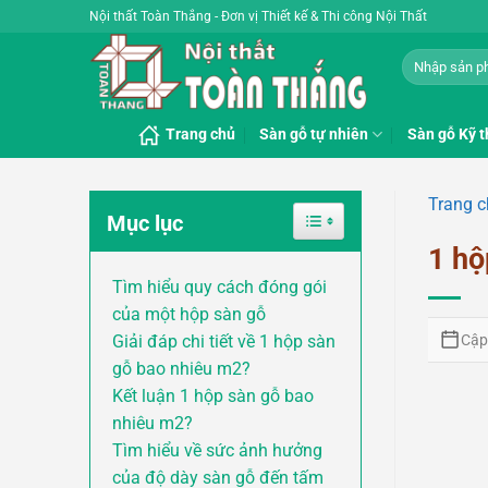
Bỏ
Nội thất Toàn Thắng - Đơn vị Thiết kế & Thi công Nội Thất
qua
Tìm
nội
kiếm:
dung
Trang chủ
Sàn gỗ tự nhiên
Sàn gỗ Kỹ t
Trang 
Toggle Table of Content
Mục lục
1 hộ
Tìm hiểu quy cách đóng gói
của một hộp sàn gỗ
Cập
Giải đáp chi tiết về 1 hộp sàn
gỗ bao nhiêu m2?
Kết luận 1 hộp sàn gỗ bao
nhiêu m2?
Tìm hiểu về sức ảnh hưởng
của độ dày sàn gỗ đến tấm