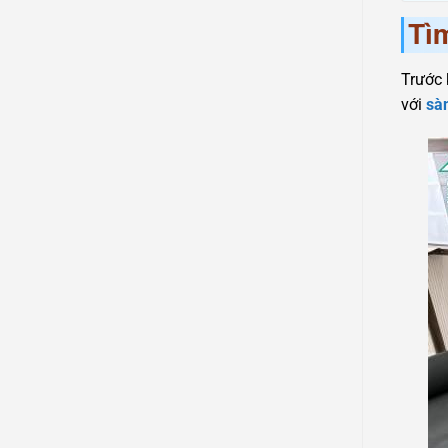
Tì
Trước 
với
sà