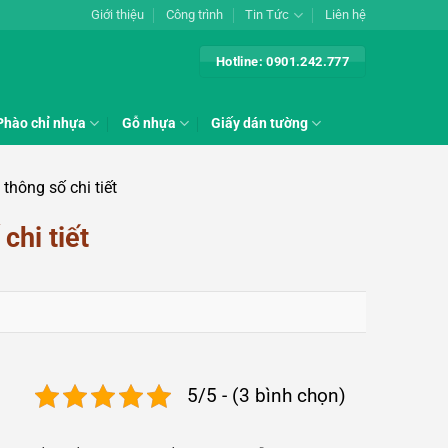
Giới thiệu
Công trình
Tin Tức
Liên hệ
Hotline: 0901.242.777
Phào chỉ nhựa
Gỗ nhựa
Giấy dán tường
thông số chi tiết
chi tiết
5/5 - (3 bình chọn)