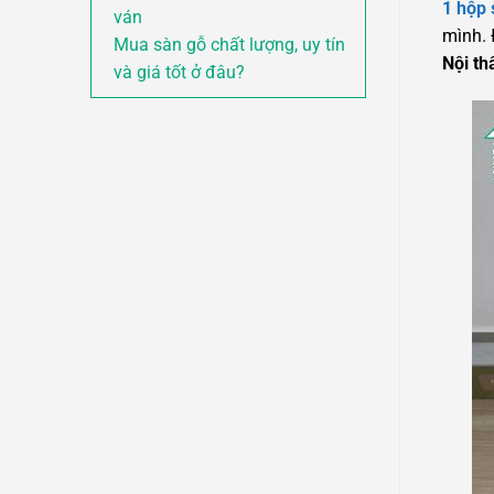
1 hộp 
ván
mình. 
Mua sàn gỗ chất lượng, uy tín
Nội th
và giá tốt ở đâu?