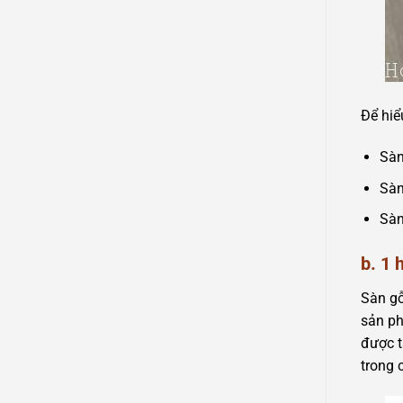
Để hiể
Sàn
Sàn
Sàn
b. 1
Sàn gỗ
sản ph
được t
trong 