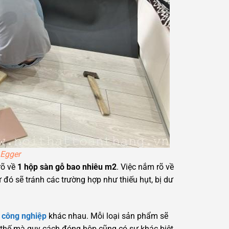
 Egger
rõ về
1 hộp sàn gỗ bao nhiêu m2
. Việc nắm rõ về
đó sẽ tránh các trường hợp như thiếu hụt, bị dư
 công nghiệp
khác nhau. Mỗi loại sản phẩm sẽ
ì thế mà quy cách đóng hộp cũng có sự khác biệt