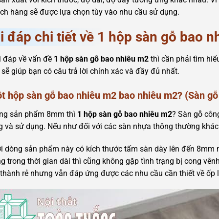
ch hàng sẽ được lựa chọn tùy vào nhu cầu sử dụng.
i đáp chi tiết về 1 hộp sàn gỗ bao 
i đáp về vấn đề
1 hộp sàn gỗ bao nhiêu m2
thì cần phải tìm hiể
sẽ giúp bạn có câu trả lời chính xác và đầy đủ nhất.
ột hộp sàn gỗ bao nhiêu m2 bao nhiêu m2? (Sàn g
òng sản phẩm 8mm thì
1 hộp sàn gỗ bao nhiêu m2
? Sàn gỗ côn
 và sử dụng. Nếu như đối với các sàn nhựa thông thường khá
i dòng sản phẩm này có kích thước tấm sàn dày lên đến 8mm n
g trong thời gian dài thì cũng không gặp tình trạng bị cong v
 thành rẻ nhưng vẫn đáp ứng được các nhu cầu cần thiết về ốp lá