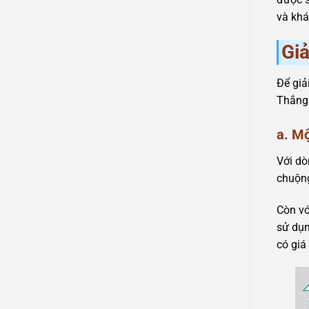
và khá
Giả
Để giả
Thắng 
a. M
Với d
chuộng
Còn vớ
sử dụn
có giá