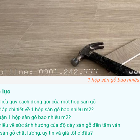
1 hộp sàn gỗ bao nhiê
 lục
hiểu quy cách đóng gói của một hộp sàn gỗ
đáp chi tiết về 1 hộp sàn gỗ bao nhiêu m2?
luận 1 hộp sàn gỗ bao nhiêu m2?
hiểu về sức ảnh hưởng của độ dày sàn gỗ đến tấm ván
àn gỗ chất lượng, uy tín và giá tốt ở đâu?