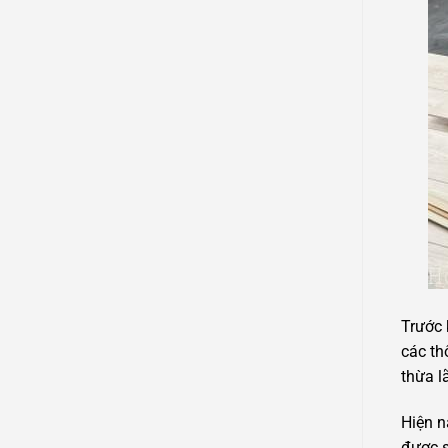
Trước 
các th
thừa l
Hiện n
được s