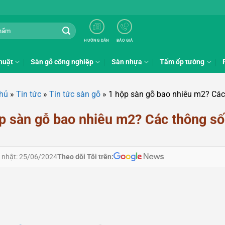
HƯỚNG DẪN
BÁO GIÁ
huật
Sàn gỗ công nghiệp
Sàn nhựa
Tấm ốp tường
chủ
»
Tin tức
»
Tin tức sàn gỗ
»
1 hộp sàn gỗ bao nhiêu m2? Các 
p sàn gỗ bao nhiêu m2? Các thông số 
Theo dõi Tôi trên:
 nhật: 25/06/2024