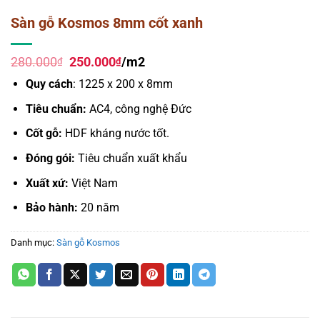
Sàn gỗ Kosmos 8mm cốt xanh
Giá
Giá
280.000
250.000
/m2
₫
₫
gốc
hiện
Quy cách
: 1225 x 200 x 8mm
là:
tại
280.000₫.
là:
Tiêu chuẩn:
AC4, công nghệ Đức
250.000₫.
Cốt gỗ:
HDF kháng nước tốt.
Đóng gói:
Tiêu chuẩn xuất khẩu
Xuất xứ:
Việt Nam
Bảo hành:
20 năm
Danh mục:
Sàn gỗ Kosmos