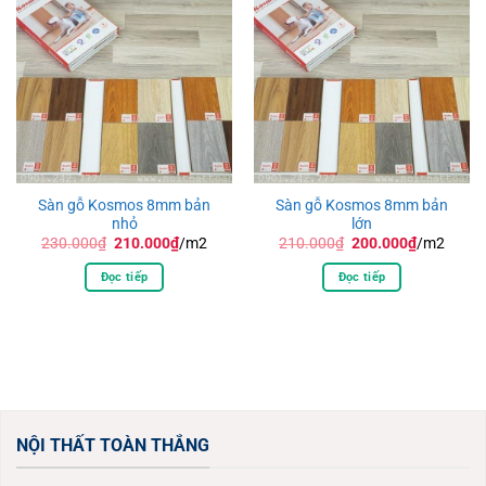
Sàn gỗ Kosmos 8mm bản
Sàn gỗ Kosmos 8mm bản
nhỏ
lớn
Giá
Giá
Giá
Giá
230.000
₫
210.000
₫
/m2
210.000
₫
200.000
₫
/m2
gốc
hiện
gốc
hiện
là:
tại
là:
tại
Đọc tiếp
Đọc tiếp
230.000₫.
là:
210.000₫.
là:
210.000₫.
200.000₫.
NỘI THẤT TOÀN THẮNG