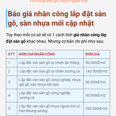
Thi công sàn gỗ nhựa ngoài trời
Báo giá nhân công lắp đặt sàn
gỗ, sàn nhựa mới cập nhật
Tùy theo mỗi cơ sở sẽ có 1 cách tính
giá nhân công lắp
đặt sàn gỗ
khác nhau. Nhưng cơ bản chi phí như sau:
STT
ĐƠN GIÁ NHÂN CÔNG
ĐƠN GIÁ
1
Lắp đặt ván sàn gỗ tự nhiên lát thẳng
90.000đ/m2
2
Lắp đặt ván sàn gỗ tự nhiên xương cá
140.000đ/m2
Lắp đặt ván sàn gỗ công nghiệp, nhựa
3
40.000đ/m2
giả gỗ, sàn nhựa sẵn keo
Lắp đặt ván sàn gỗ công nghiệp
4
90.000đ/m2
xương cá
Lắp đặt ván sàn gỗ nhựa ngoài trời có
5
350.000đ/m2
hàn khung xương