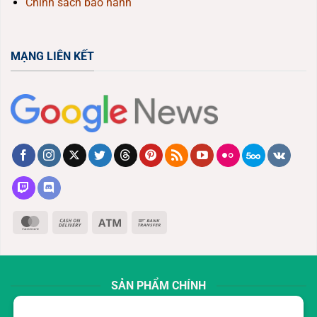
Chính sách bảo hành
MẠNG LIÊN KẾT
MasterCard
Cash
Atm
Bank
On
Transfer
Delivery
SẢN PHẨM CHÍNH