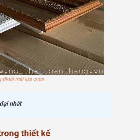
 thoải mái lựa chọn
đại nhất
rong thiết kế