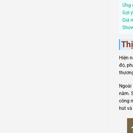
Ứng 
Gợi 
Giá 
Show
Thị
Hiện n
đó, ph
thươn
Ngoài 
năm. S
công n
hút và