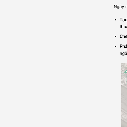
Ngày n
Tạo
thu
Che
Phâ
ngă