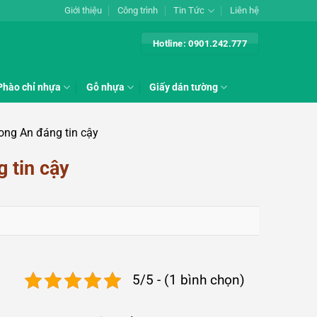
Giới thiệu
Công trình
Tin Tức
Liên hệ
Hotline: 0901.242.777
Phào chỉ nhựa
Gỗ nhựa
Giấy dán tường
ong An đáng tin cậy
 tin cậy
5/5 - (1 bình chọn)