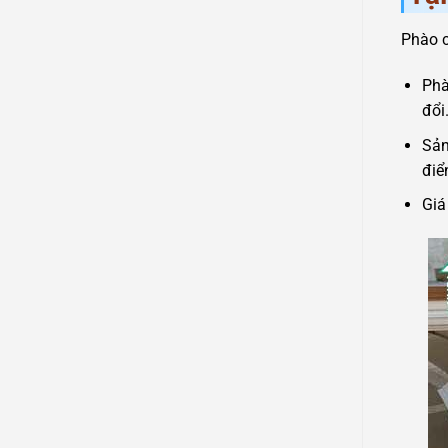
Phào c
Phà
đổi
Sản
điể
Giá