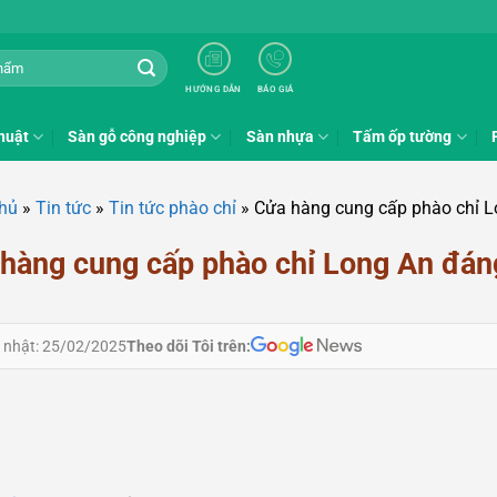
HƯỚNG DẪN
BÁO GIÁ
huật
Sàn gỗ công nghiệp
Sàn nhựa
Tấm ốp tường
chủ
»
Tin tức
»
Tin tức phào chỉ
»
Cửa hàng cung cấp phào chỉ L
hàng cung cấp phào chỉ Long An đáng
Theo dõi Tôi trên:
 nhật: 25/02/2025