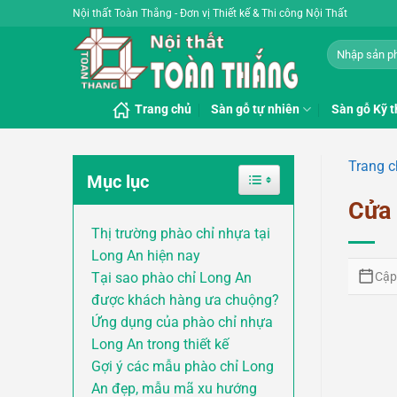
Bỏ
Nội thất Toàn Thắng - Đơn vị Thiết kế & Thi công Nội Thất
qua
Tìm
nội
kiếm:
dung
Trang chủ
Sàn gỗ tự nhiên
Sàn gỗ Kỹ t
Trang 
Toggle Table of Content
Mục lục
Cửa 
Thị trường phào chỉ nhựa tại
Long An hiện nay
Cập
Tại sao phào chỉ Long An
được khách hàng ưa chuộng?
Ứng dụng của phào chỉ nhựa
Long An trong thiết kế
Gợi ý các mẫu phào chỉ Long
An đẹp, mẫu mã xu hướng