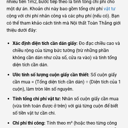
nhiêu tiền 1m2, bước tiếp theo là tính tổng chi phí cho
một dự án. Khoản chi này bao gồm tổng chi phí
vật tư
cộng với chi phí nhân công và các phụ phí (nếu có). Bạn
có thể tham khảo cách tính mà Nội thất Toàn Thắng giới
thiệu dưới đây:
Xác định diện tích cần dán giấy:
Đo đạc chiều cao và
chiều rộng của từng bức tường (trừ những phần
không cần dán như cửa sổ, cửa ra vào) và tính tổng
diện tích cần dán.
Ước tính số lượng cuộn giấy cần thiết:
Số cuộn giấy
cần mua = (Tổng diện tích cần dán) ÷ (Diện tích của 1
cuộn), làm tròn lên số nguyên.
Tính tổng chi phí vật tư:
Nhân số cuộn giấy cần mua
(vừa tính toán được ở trên) với giá từng cuộn để biết
số tiền vật tư cần chi.
Chi phí thi công:
Tính theo m² (hoặc theo từng công