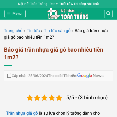
Bỏ
Nội thất Toàn Thắng - Đơn vị Thiết kế & Thi công Nội Thất
qua
Menu
nội
dung
Trang chủ
»
Tin tức
»
Tin tức sàn gỗ
»
Báo giá trần nhựa
giả gỗ bao nhiêu tiền 1m2?
Báo giá trần nhựa giả gỗ bao nhiêu tiền
1m2?
Theo dõi Tôi trên:
Cập nhật: 25/06/2024
5/5 - (3 bình chọn)
Trần nhựa giả gỗ
là sự lựa chọn lý tưởng dành cho