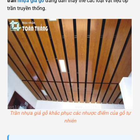
trần
nhựa giả gỗ
đang dần thay thế các loại vật liệu ốp
trần truyền thống.
Trần nhựa giả gỗ khắc phục các nhược điểm của gỗ tự
nhiên