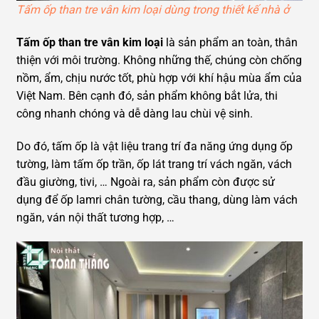
Tấm ốp than tre vân kim loại dùng trong thiết kế nhà ở
Tấm ốp than tre vân kim loại
là sản phẩm an toàn, thân
thiện với môi trường. Không những thế, chúng còn chống
nồm, ẩm, chịu nước tốt, phù hợp với khí hậu mùa ẩm của
Việt Nam. Bên cạnh đó, sản phẩm không bắt lửa, thi
công nhanh chóng và dễ dàng lau chùi vệ sinh.
Do đó, tấm ốp là vật liệu trang trí đa năng ứng dụng ốp
tường, làm tấm ốp trần, ốp lát trang trí vách ngăn, vách
đầu giường, tivi, … Ngoài ra, sản phẩm còn được sử
dụng để ốp lamri chân tường, cầu thang, dùng làm vách
ngăn, ván nội thất tương hợp, …