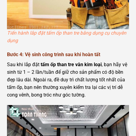
Tiến hành lắp đặt tấm ốp than tre bằng dụng cụ chuyên
dụng
Bước 4: Vệ sinh công trình sau khi hoàn tất
Sau khi lắp đặt
tấm ốp than tre vân kim loại
, bạn hãy vệ
sinh từ 1 – 2 lần/tuần để giữ cho sản phẩm có độ bền
đẹp lâu dài. Ngoài ra, đề duy trì chất lượng tốt nhất của
tấm ốp, bạn nên thường xuyên kiểm tra lại các vị trí dễ
cong vênh, bong tróc như góc tường.