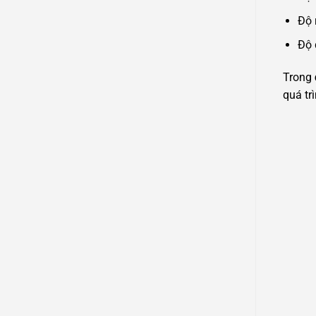
Độ 
Độ 
Trong
quá tr