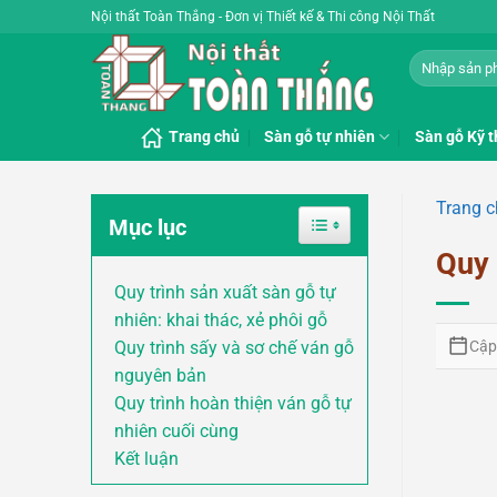
Bỏ
Nội thất Toàn Thắng - Đơn vị Thiết kế & Thi công Nội Thất
qua
Tìm
nội
kiếm:
dung
Trang chủ
Sàn gỗ tự nhiên
Sàn gỗ Kỹ t
Trang 
Toggle Table of Content
Mục lục
Quy 
Quy trình sản xuất sàn gỗ tự
nhiên: khai thác, xẻ phôi gỗ
Cập
Quy trình sấy và sơ chế ván gỗ
nguyên bản
Quy trình hoàn thiện ván gỗ tự
nhiên cuối cùng
Kết luận