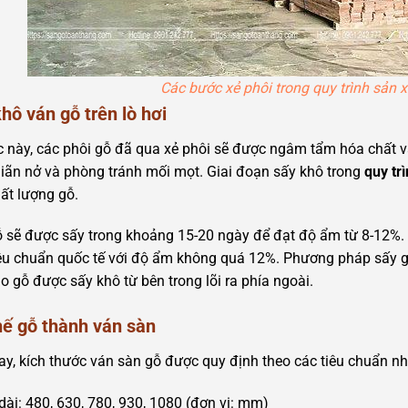
Các bước xẻ phôi trong quy trình sản x
hô ván gỗ trên lò hơi
 này, các phôi gỗ đã qua xẻ phôi sẽ được ngâm tẩm hóa chất 
giãn nở và phòng tránh mối mọt. Giai đoạn sấy khô trong
quy tr
ất lượng gỗ.
 sẽ được sấy trong khoảng 15-20 ngày để đạt độ ẩm từ 8-12%. 
êu chuẩn quốc tế với độ ẩm không quá 12%. Phương pháp sấy g
o gỗ được sấy khô từ bên trong lõi ra phía ngoài.
hế gỗ thành ván sàn
ay, kích thước ván sàn gỗ được quy định theo các tiêu chuẩn n
dài: 480, 630, 780, 930, 1080 (đơn vị: mm)