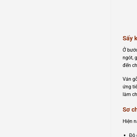
Sấy k
Ở bước
ngót, 
đến ch
Ván gỗ
ứng ti
làm ch
Sơ c
Hiện n
Độ 