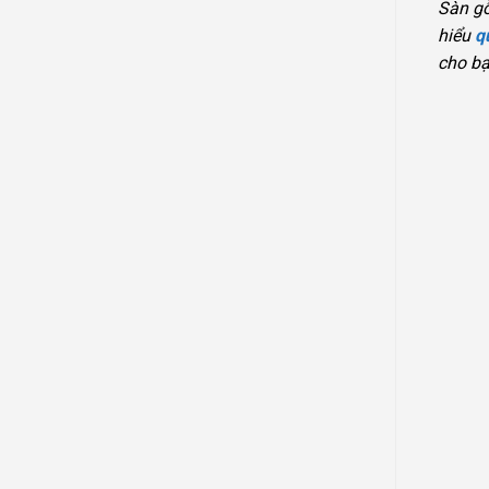
Sàn gỗ
hiểu
q
cho bạ