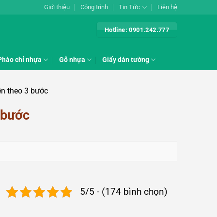
Giới thiệu
Công trình
Tin Tức
Liên hệ
Hotline: 0901.242.777
Phào chỉ nhựa
Gỗ nhựa
Giấy dán tường
ên theo 3 bước
 bước
5/5 - (174 bình chọn)