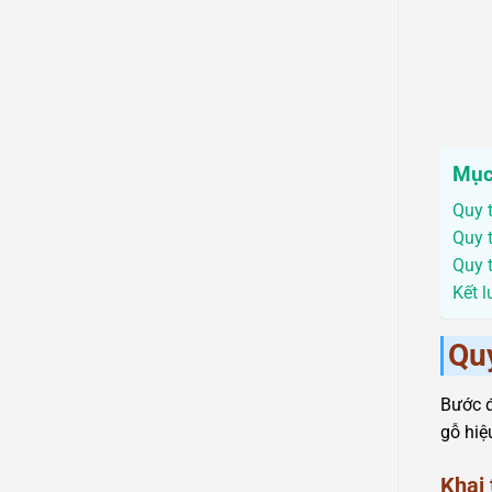
Mục
Quy t
Quy 
Quy t
Kết 
Quy
Bước đ
gỗ hiệ
Khai 