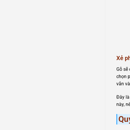
Xẻ ph
Gỗ sẽ 
chọn p
vắn và
Đây là
này, n
Quy