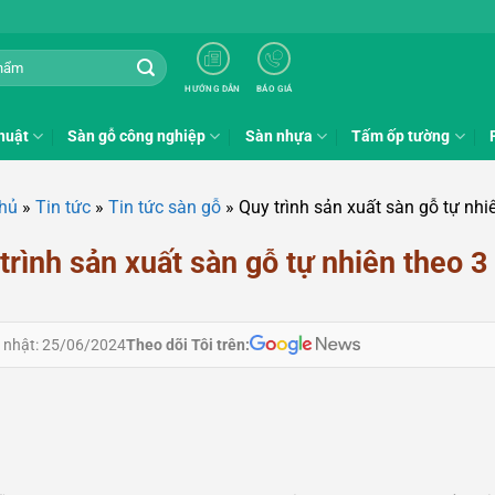
HƯỚNG DẪN
BÁO GIÁ
huật
Sàn gỗ công nghiệp
Sàn nhựa
Tấm ốp tường
chủ
»
Tin tức
»
Tin tức sàn gỗ
»
Quy trình sản xuất sàn gỗ tự nhi
trình sản xuất sàn gỗ tự nhiên theo 3
Theo dõi Tôi trên:
 nhật: 25/06/2024