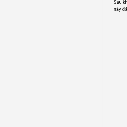
Sau kh
này đả