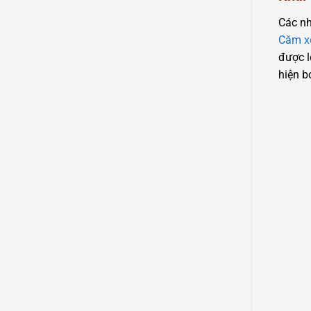
Các nh
Căm x
được l
hiện b