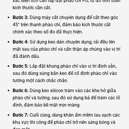
xác diện tích cần lắp đặt phào chỉ PU, từ đó tính toán
kích thước cần cắt.
Bước 3:
Dùng máy cắt chuyên dụng để cắt theo góc
45° trên thanh phào chỉ, đảm bảo kích thước cắt
chính xác theo số đo đã thực hiện.
Bước 4:
Sử dụng keo dán chuyên dụng, rải đều lên
mặt sau của phào chỉ và cẩn thận áp chúng vào vị trí
đã đánh dấu.
Bước 5:
Lắp đặt khung phào chỉ vào vị trí định sẵn,
sau đó dùng súng bắn keo để cố định phào chỉ vào
tường một cách chắc chắn.
Bước 6:
Dùng keo silicon trám vào các khe hở giữa
phào chỉ và tường, sau đó sử dụng bả để trám các lỗ
đinh, đảm bảo bề mặt mịn màng.
Bước 7:
Cuối cùng, dùng khăn ẩm mềm lau sạch các
khu vực thi công để phào chỉ trở nên sáng bóng và