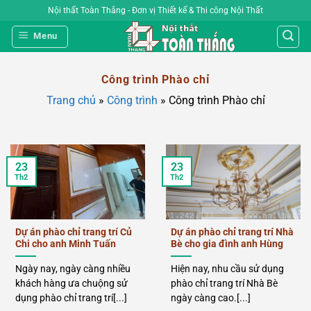
Bỏ
Nội thất Toàn Thắng - Đơn vị Thiết kế & Thi công Nội Thất
qua
Menu
nội
dung
Công trình Phào chỉ
Trang chủ
»
Công trình
»
Công trình Phào chỉ
23
23
Th2
Th2
Dự án phào chỉ trang trí Củ
Dự án phào chỉ trang trí Nhà
Chi cho anh Minh Tuấn
Bè cho gia đình anh Hùng
Ngày nay, ngày càng nhiều
Hiện nay, nhu cầu sử dụng
khách hàng ưa chuộng sử
phào chỉ trang trí Nhà Bè
dụng phào chỉ trang trí[...]
ngày càng cao.[...]