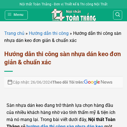
Bỏ
Nội thất Toàn Thắng - Đơn vị Thiết kế & Thi công Nội Thất
qua
Menu
nội
dung
Trang chủ
»
Hướng dẫn thi công
»
Hướng dẫn thi công sàn
nhựa dán keo đơn giản & chuẩn xác
Hướng dẫn thi công sàn nhựa dán keo đơn
giản & chuẩn xác
Theo dõi Tôi trên:
Cập nhật: 26/06/2024
Sàn nhựa dán keo đang trở thành lựa chọn hàng đầu
của nhiều khách hàng nhờ vào tính thẩm mỹ & tiện ích
mà nó mang lại. Trong bài viết dưới đây,
Nội thất Toàn
Thắng
sẽ
hướng dẫn thi công sàn nhựa dán keo
một