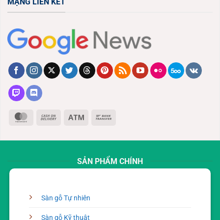
MẠNG LIÊN KẾT
MasterCard
Cash
Atm
Bank
On
Transfer
Delivery
SẢN PHẨM CHÍNH
Sàn gỗ Tự nhiên
Sàn gỗ Kỹ thuật