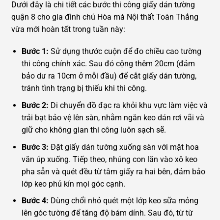
Dưới đây là chi tiết các bước thi công giấy dán tường
quận 8 cho gia đình chú Hòa mà Nội thất Toàn Thắng
vừa mới hoàn tất trong tuần này:
Bước 1:
Sử dụng thước cuộn để đo chiều cao tường
thi công chính xác. Sau đó cộng thêm 20cm (đảm
bảo dư ra 10cm ở mỗi đầu) để cắt giấy dán tường,
tránh tình trạng bị thiếu khi thi công.
Bước 2:
Di chuyển đồ đạc ra khỏi khu vực làm việc và
trải bạt bảo vệ lên sàn, nhằm ngăn keo dán rơi vãi và
giữ cho không gian thi công luôn sạch sẽ.
Bước 3:
Đặt giấy dán tường xuống sàn với mặt hoa
văn úp xuống. Tiếp theo, nhúng con lăn vào xô keo
pha sẵn và quét đều từ tâm giấy ra hai bên, đảm bảo
lớp keo phủ kín mọi góc cạnh.
Bước 4:
Dùng chổi nhỏ quét một lớp keo sữa mỏng
lên góc tường để tăng độ bám dính. Sau đó, từ từ