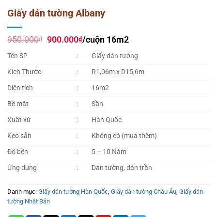
Giấy dán tường Albany
Giá
Giá
950.000
900.000
/cuộn 16m2
₫
₫
gốc
hiện
là:
tại
Tên SP
:
Giấy dán tường
950.000₫.
là:
900.000₫.
Kích Thước
:
R1,06m x D15,6m
Diện tích
:
16m2
Bề mặt
:
Sần
Xuất xứ
:
Hàn Quốc
Keo sẵn
:
Không có (mua thêm)
Độ bền
:
5 – 10 Năm
Ứng dụng
:
Dán tường, dán trần
Danh mục:
Giấy dán tường Hàn Quốc
,
Giấy dán tường Châu Âu
,
Giấy dán
tường Nhật Bản