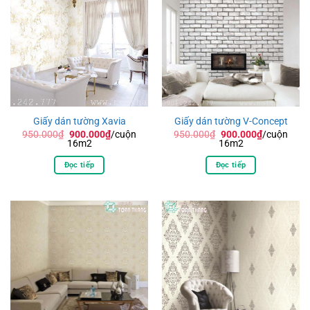
Giấy dán tường Xavia
Giấy dán tường V-Concept
Giá
Giá
Giá
Giá
950.000
₫
900.000
₫
/cuộn
950.000
₫
900.000
₫
/cuộn
gốc
hiện
gốc
hiện
16m2
16m2
là:
tại
là:
tại
950.000₫.
là:
950.000₫.
là:
Đọc tiếp
Đọc tiếp
900.000₫.
900.000₫.