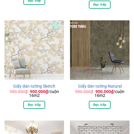
Đọc tiếp
270.000₫.
là:
950.000₫.
là:
Đọc tiếp
250.000₫.
900.000₫.
Giấy dán tường Sketch
Giấy dán tường Natural
Giá
Giá
Giá
Giá
950.000
₫
900.000
₫
/cuộn
950.000
₫
900.000
₫
/cuộn
gốc
hiện
gốc
hiện
16m2
16m2
là:
tại
là:
tại
950.000₫.
là:
950.000₫.
là:
Đọc tiếp
Đọc tiếp
900.000₫.
900.000₫.