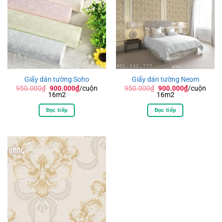
Giấy dán tường Soho
Giấy dán tường Neom
Giá
Giá
Giá
Giá
950.000
₫
900.000
₫
/cuộn
950.000
₫
900.000
₫
/cuộn
gốc
hiện
gốc
hiện
16m2
16m2
là:
tại
là:
tại
950.000₫.
là:
950.000₫.
là:
Đọc tiếp
Đọc tiếp
900.000₫.
900.000₫.