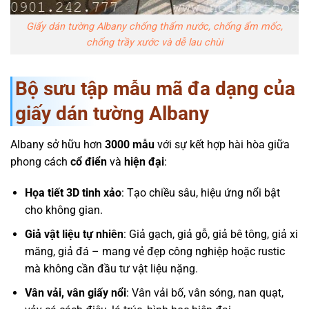
Giấy dán tường Albany chống thấm nước, chống ẩm mốc,
chống trầy xước và dễ lau chùi
Bộ sưu tập mẫu mã đa dạng của
giấy dán tường Albany
Albany sở hữu hơn
3000 mẫu
với sự kết hợp hài hòa giữa
phong cách
cổ điển
và
hiện đại
:
Họa tiết 3D tinh xảo
: Tạo chiều sâu, hiệu ứng nổi bật
cho không gian.
Giả vật liệu tự nhiên
: Giả gạch, giả gỗ, giả bê tông, giả xi
măng, giả đá – mang vẻ đẹp công nghiệp hoặc rustic
mà không cần đầu tư vật liệu nặng.
Vân vải, vân giấy nổi
: Vân vải bố, vân sóng, nan quạt,