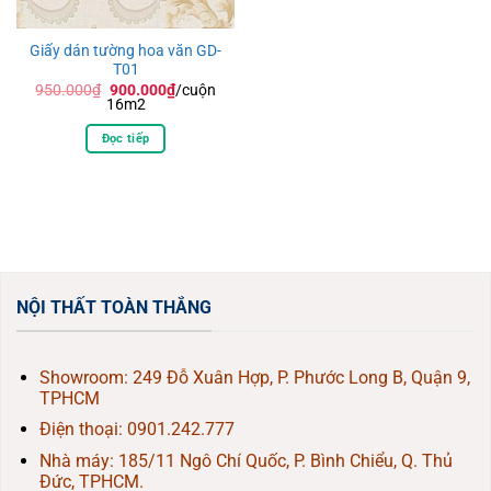
Giấy dán tường hoa văn GD-
T01
Giá
Giá
950.000
₫
900.000
₫
/cuộn
gốc
hiện
16m2
là:
tại
950.000₫.
là:
Đọc tiếp
900.000₫.
NỘI THẤT TOÀN THẮNG
Showroom: 249 Đỗ Xuân Hợp, P. Phước Long B, Quận 9,
TPHCM
Điện thoại:
0901.242.777
Nhà máy: 185/11 Ngô Chí Quốc, P. Bình Chiểu, Q. Thủ
Đức, TPHCM.