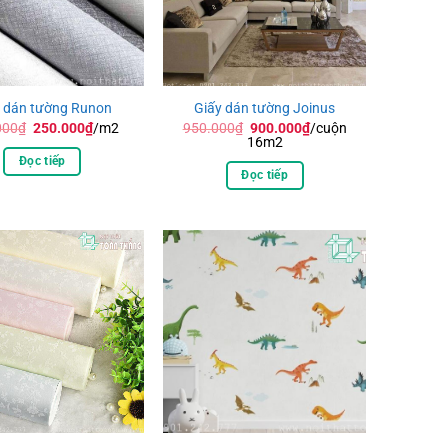
y dán tường Runon
Giấy dán tường Joinus
Giá
Giá
Giá
Giá
000
₫
250.000
₫
/m2
950.000
₫
900.000
₫
/cuộn
gốc
hiện
gốc
hiện
16m2
là:
tại
là:
tại
Đọc tiếp
270.000₫.
là:
950.000₫.
là:
Đọc tiếp
250.000₫.
900.000₫.