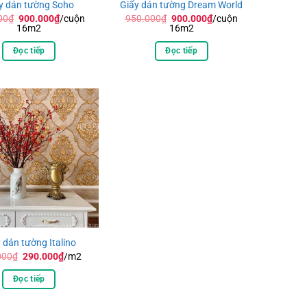
y dán tường Soho
Giấy dán tường Dream World
Giá
Giá
Giá
Giá
00
₫
900.000
₫
/cuộn
950.000
₫
900.000
₫
/cuộn
gốc
hiện
gốc
hiện
16m2
16m2
là:
tại
là:
tại
950.000₫.
là:
950.000₫.
là:
Đọc tiếp
Đọc tiếp
900.000₫.
900.000₫.
 dán tường Italino
Giá
Giá
000
₫
290.000
₫
/m2
gốc
hiện
là:
tại
Đọc tiếp
300.000₫.
là:
290.000₫.