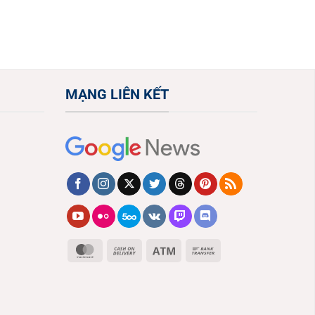
MẠNG LIÊN KẾT
MasterCard
Cash
Atm
Bank
On
Transfer
Delivery