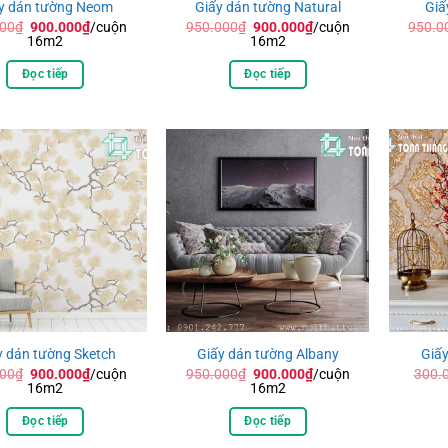
y dán tường Neom
Giấy dán tường Natural
Giấ
Giá
Giá
Giá
Giá
000
₫
900.000
₫
/cuộn
950.000
₫
900.000
₫
/cuộn
950.0
gốc
hiện
gốc
hiện
16m2
16m2
là:
tại
là:
tại
950.000₫.
là:
950.000₫.
là:
Đọc tiếp
Đọc tiếp
900.000₫.
900.000₫.
y dán tường Sketch
Giấy dán tường Albany
Giấy
Giá
Giá
Giá
Giá
000
₫
900.000
₫
/cuộn
950.000
₫
900.000
₫
/cuộn
300.
gốc
hiện
gốc
hiện
16m2
16m2
là:
tại
là:
tại
950.000₫.
là:
950.000₫.
là:
Đọc tiếp
Đọc tiếp
900.000₫.
900.000₫.