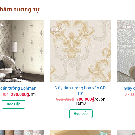
hẩm tương tự
Giấy dán tường hoa văn GD-
 dán tường Lohman
Giấy 
T01
Giá
Giá
000
₫
290.000
₫
/m2
270.
gốc
hiện
Giá
Giá
950.000
₫
900.000
₫
/cuộn
là:
tại
gốc
hiện
16m2
Đọc tiếp
300.000₫.
là:
là:
tại
290.000₫.
950.000₫.
là:
Đọc tiếp
900.000₫.