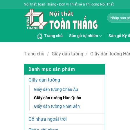
Bỏ
Nội thất Toàn Thắng - Đơn vị Thiết kế & Thi công Nội Thất
qua
Tìm
nội
kiếm:
dung
Trang chủ
Sàn gỗ tự nhiên
Sàn gỗ Kỹ t
Trang chủ
/
Giấy dán tường
/
Giấy dán tường Hà
Danh mục sản phẩm
Giấy dán tường
Giấy dán tường Châu Âu
Giấy dán tường Hàn Quốc
Giấy dán tường Nhật Bản
Gỗ nhựa ngoài trời