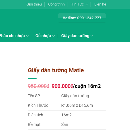
Giới thiệu
Công trình
Tin Tức
Liên hệ
Hotline: 0901.242.777
Phào chỉ nhựa
Gỗ nhựa
Giấy dán tường
Giấy dán tường Matie
Giá
Giá
950.000
900.000
/cuộn 16m2
₫
₫
gốc
hiện
là:
tại
Tên SP
:
Giấy dán tường
950.000₫.
là:
900.000₫.
Kích Thước
:
R1,06m x D15,6m
Diện tích
:
16m2
Bề mặt
:
Sần