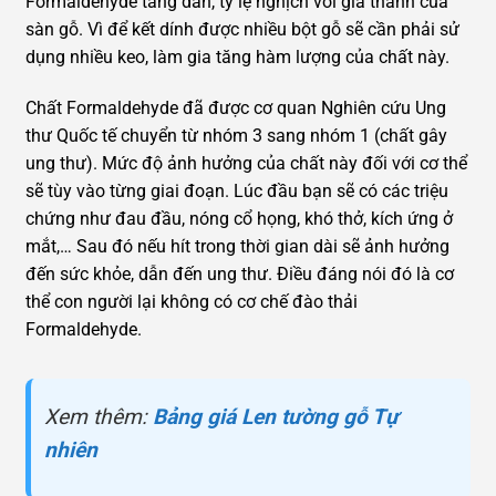
Formaldehyde tăng dần, tỷ lệ nghịch với giá thành của
sàn gỗ. Vì để kết dính được nhiều bột gỗ sẽ cần phải sử
dụng nhiều keo, làm gia tăng hàm lượng của chất này.
Chất Formaldehyde đã được cơ quan Nghiên cứu Ung
thư Quốc tế chuyển từ nhóm 3 sang nhóm 1 (chất gây
ung thư). Mức độ ảnh hưởng của chất này đối với cơ thể
sẽ tùy vào từng giai đoạn. Lúc đầu bạn sẽ có các triệu
chứng như đau đầu, nóng cổ họng, khó thở, kích ứng ở
mắt,… Sau đó nếu hít trong thời gian dài sẽ ảnh hưởng
đến sức khỏe, dẫn đến ung thư. Điều đáng nói đó là cơ
thể con người lại không có cơ chế đào thải
Formaldehyde.
Xem thêm:
Bảng giá Len tường gỗ Tự
nhiên