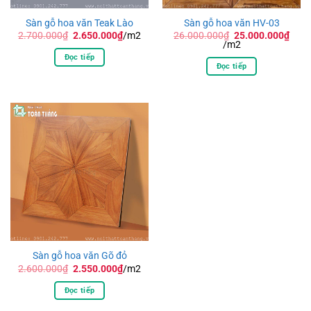
Sàn gỗ hoa văn Teak Lào
Sàn gỗ hoa văn HV-03
Giá
Giá
Giá
2.700.000
₫
2.650.000
₫
/m2
26.000.000
₫
25.000.000
₫
gốc
hiện
Giá
gốc
/m2
là:
tại
hiện
là:
Đọc tiếp
2.700.000₫.
là:
tại
26.000.000₫.
Đọc tiếp
2.650.000₫.
là:
25.000.000₫.
Sàn gỗ hoa văn Gõ đỏ
Giá
Giá
2.600.000
₫
2.550.000
₫
/m2
gốc
hiện
là:
tại
Đọc tiếp
2.600.000₫.
là:
2.550.000₫.