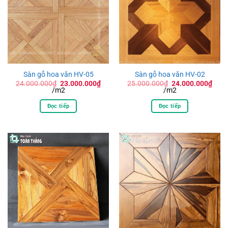
Sàn gỗ hoa văn HV-05
Sàn gỗ hoa văn HV-02
Giá
Giá
24.000.000
₫
23.000.000
₫
25.000.000
₫
24.000.000
₫
Giá
gốc
Giá
gốc
/m2
/m2
hiện
là:
hiện
là:
tại
24.000.000₫.
tại
25.000.000₫.
Đọc tiếp
Đọc tiếp
là:
là:
23.000.000₫.
24.000.000₫.