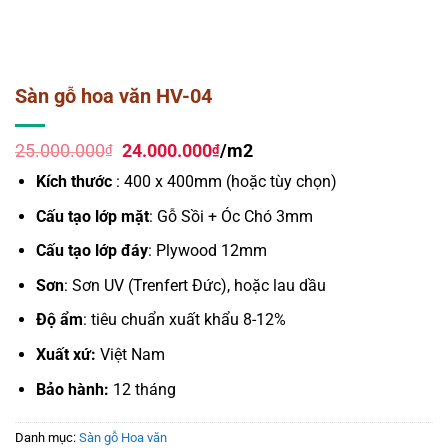
Sàn gỗ hoa văn HV-04
Giá
Giá
25.000.000
24.000.000
/m2
₫
₫
gốc
hiện
Kích thước
: 400 x 400mm (hoặc tùy chọn)
là:
tại
25.000.000₫.
là:
Cấu tạo lớp mặt
: Gỗ Sồi + Óc Chó 3mm
24.000.000₫.
Cấu tạo lớp đáy
: Plywood 12mm
Sơn
: Sơn UV (Trenfert Đức), hoặc lau dầu
Độ ẩm
: tiêu chuẩn xuất khẩu 8-12%
Xuất xứ:
Việt Nam
Bảo hành:
12 tháng
Danh mục:
Sàn gỗ Hoa văn