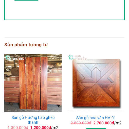
Sản phẩm tương tự
Sàn gỗ Hương Lào ghép
Sàn gỗ hoa văn HV-01
thanh
Giá
Giá
2.800.000
₫
2.700.000
₫
/m2
gốc
hiện
Giá
Giá
1.300.000
₫
1.200.000
₫
/m2