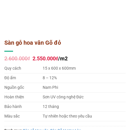
Sàn gỗ hoa văn Gõ đỏ
Giá
Giá
2.600.000
2.550.000
/m2
₫
₫
gốc
hiện
là:
tại
Quy cách
15 x 600 x 600mm
2.600.000₫.
là:
2.550.000₫.
Độ ẩm
8 – 12%
Nguồn gốc
Nam Phi
Hoàn thiện
Sơn UV công nghệ Đức
Bảo hành
12 tháng
Màu sắc
Tự nhiên hoặc theo yêu cầu