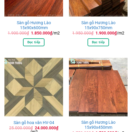
Sàn gỗ Hương Lào
Sàn gỗ Hương Lào
15x90x600mm
15x90x750mm
Giá
Giá
Giá
Giá
1.900.000
₫
1.850.000
₫
/m2
1.950.000
₫
1.900.000
₫
/m2
gốc
hiện
gốc
hiện
là:
tại
là:
tại
Đọc tiếp
Đọc tiếp
1.900.000₫.
là:
1.950.000₫.
là:
1.850.000₫.
1.900.0
Sàn gỗ Hương Lào
Sàn gỗ hoa văn HV-04
15x90x450mm
Giá
25.000.000
₫
24.000.000
₫
Giá
gốc
/m2