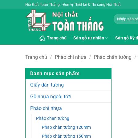
Bỏ
Nội thất Toàn Thắng - Đơn vị Thiết kế & Thi công Nội Thất
qua
Tìm
nội
kiếm:
dung
Trang chủ
Sàn gỗ tự nhiên
Sàn gỗ Kỹ t
Trang chủ
/
Phào chỉ nhựa
/
Phào chân tường
/
Danh mục sản phẩm
Giấy dán tường
Gỗ nhựa ngoài trời
Phào chỉ nhựa
Phào chân tường
Phào chân tường 120mm
Phào chân tường 150mm