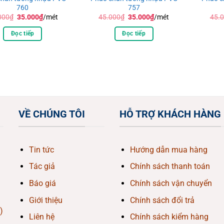
760
757
Giá
Giá
Giá
Giá
000
₫
35.000
₫
/mét
45.000
₫
35.000
₫
/mét
45.
gốc
hiện
gốc
hiện
là:
tại
là:
tại
Đọc tiếp
Đọc tiếp
45.000₫.
là:
45.000₫.
là:
35.000₫.
35.000₫.
VỀ CHÚNG TÔI
HỖ TRỢ KHÁCH HÀNG
Tin tức
Hướng dẫn mua hàng
Tác giả
Chính sách thanh toán
Báo giá
Chính sách vận chuyển
Giới thiệu
Chính sách đổi trả
)
Liên hệ
Chính sách kiểm hàng