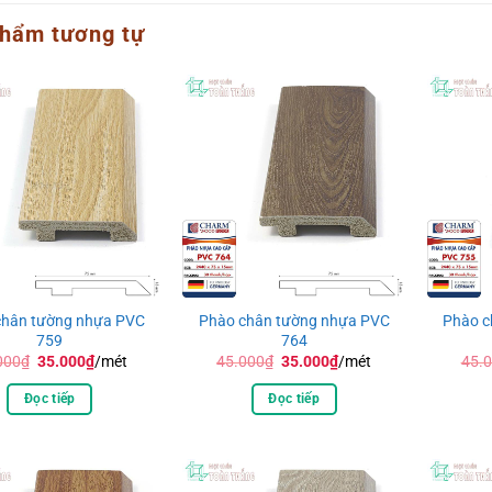
hẩm tương tự
chân tường nhựa PVC
Phào chân tường nhựa PVC
Phào c
759
764
Giá
Giá
Giá
Giá
000
₫
35.000
₫
/mét
45.000
₫
35.000
₫
/mét
45.
gốc
hiện
gốc
hiện
là:
tại
là:
tại
Đọc tiếp
Đọc tiếp
45.000₫.
là:
45.000₫.
là:
35.000₫.
35.000₫.