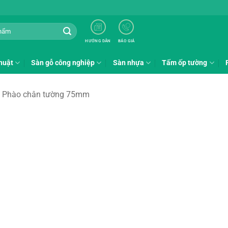
HƯỚNG DẪN
BÁO GIÁ
huật
Sàn gỗ công nghiệp
Sàn nhựa
Tấm ốp tường
Phào chân tường 75mm