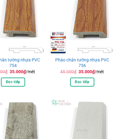
hân tường nhựa PVC
Phào chân tường nhựa PVC
754
756
Giá
Giá
Giá
Giá
000
₫
35.000
₫
/mét
45.000
₫
35.000
₫
/mét
gốc
hiện
gốc
hiện
là:
tại
là:
tại
Đọc tiếp
Đọc tiếp
45.000₫.
là:
45.000₫.
là:
35.000₫.
35.000₫.