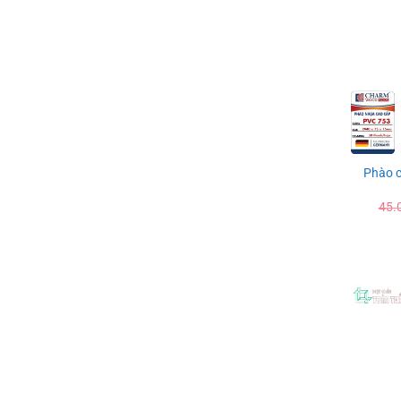
Phào 
45.