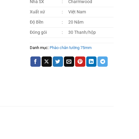
Nhà SX
:
Charmwood
Xuất xứ
:
Việt Nam
Độ Bền
:
20 Năm
Đóng gói
:
30 Thanh/hộp
Danh mục:
Phào chân tường 75mm