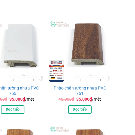
hân tường nhựa PVC
Phào chân tường nhựa PVC
755
751
Giá
Giá
Giá
Giá
000
₫
35.000
₫
/mét
45.000
₫
35.000
₫
/mét
gốc
hiện
gốc
hiện
là:
tại
là:
tại
Đọc tiếp
Đọc tiếp
45.000₫.
là:
45.000₫.
là:
35.000₫.
35.000₫.