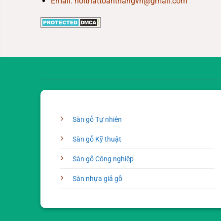
Email: noithattoanthangvn@gmail.com
Sàn gỗ Tự nhiên
Sàn gỗ Kỹ thuật
Sàn gỗ Công nghiệp
Sàn nhựa giả gỗ