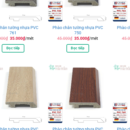
chân tường nhựa PVC
Phào chân tường nhựa PVC
Phào c
761
750
Giá
Giá
Giá
Giá
000
₫
35.000
₫
/mét
45.000
₫
35.000
₫
/mét
45.
gốc
hiện
gốc
hiện
là:
tại
là:
tại
Đọc tiếp
Đọc tiếp
45.000₫.
là:
45.000₫.
là:
35.000₫.
35.000₫.
chân tường nhựa PVC
Phào chân tường nhựa PVC
Phào c