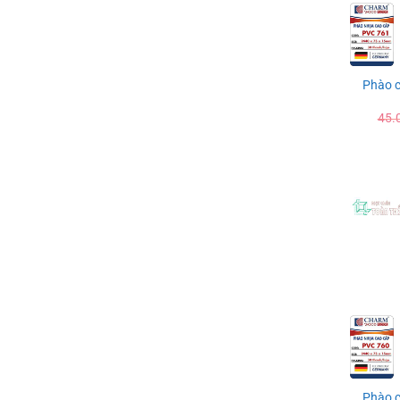
Phào 
45.
Phào 