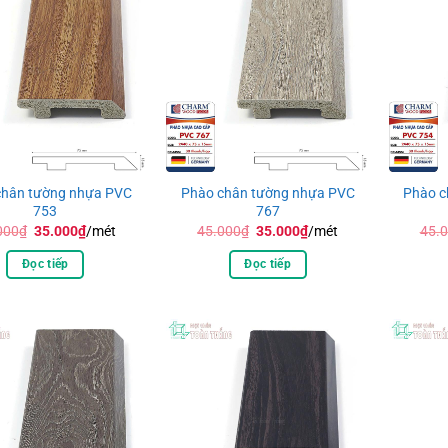
chân tường nhựa PVC
Phào chân tường nhựa PVC
Phào c
753
767
Giá
Giá
Giá
Giá
000
₫
35.000
₫
/mét
45.000
₫
35.000
₫
/mét
45.
gốc
hiện
gốc
hiện
là:
tại
là:
tại
Đọc tiếp
Đọc tiếp
45.000₫.
là:
45.000₫.
là:
35.000₫.
35.000₫.