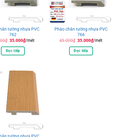
hân tường nhựa PVC
Phào chân tường nhựa PVC
762
766
Giá
Giá
Giá
Giá
000
₫
35.000
₫
/mét
45.000
₫
35.000
₫
/mét
gốc
hiện
gốc
hiện
là:
tại
là:
tại
Đọc tiếp
Đọc tiếp
45.000₫.
là:
45.000₫.
là:
35.000₫.
35.000₫.
hân tường nhựa PVC