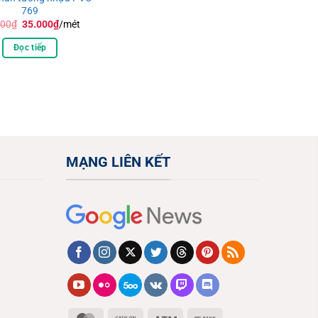
769
Giá
Giá
000
₫
35.000
₫
/mét
gốc
hiện
là:
tại
Đọc tiếp
45.000₫.
là:
35.000₫.
MẠNG LIÊN KẾT