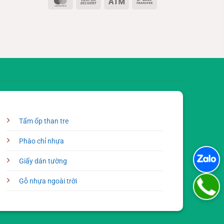
MasterCard
Cash
Atm
Bank
On
Transfer
Delivery
Tấm ốp than tre
Phào chỉ nhựa
Giấy dán tường
Gỗ nhựa ngoài trời