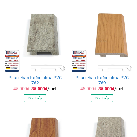
35.000₫.
35.000₫.
Phào chân tường nhựa PVC
Phào chân tường nhựa PVC
762
769
Giá
Giá
Giá
Giá
45.000
₫
35.000
₫
/mét
45.000
₫
35.000
₫
/mét
gốc
hiện
gốc
hiện
là:
tại
là:
tại
Đọc tiếp
Đọc tiếp
45.000₫.
là:
45.000₫.
là:
35.000₫.
35.000₫.