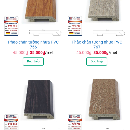
Phào chân tường nhựa PVC
Phào chân tường nhựa PVC
756
767
Giá
Giá
Giá
Giá
45.000
₫
35.000
₫
/mét
45.000
₫
35.000
₫
/mét
gốc
hiện
gốc
hiện
là:
tại
là:
tại
Đọc tiếp
Đọc tiếp
45.000₫.
là:
45.000₫.
là:
35.000₫.
35.000₫.