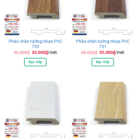
Phào chân tường nhựa PVC
Phào chân tường nhựa PVC
753
751
Giá
Giá
Giá
Giá
45.000
₫
35.000
₫
/mét
45.000
₫
35.000
₫
/mét
gốc
hiện
gốc
hiện
là:
tại
là:
tại
Đọc tiếp
Đọc tiếp
45.000₫.
là:
45.000₫.
là:
35.000₫.
35.000₫.