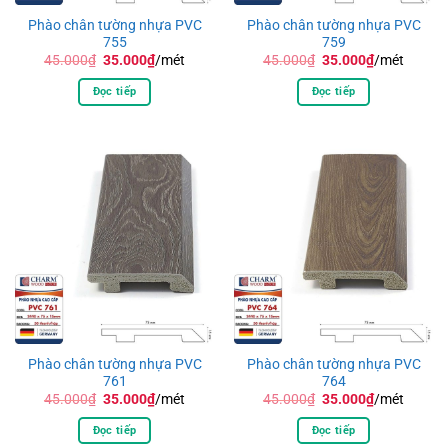
Phào chân tường nhựa PVC
Phào chân tường nhựa PVC
755
759
Giá
Giá
Giá
Giá
45.000
₫
35.000
₫
/mét
45.000
₫
35.000
₫
/mét
gốc
hiện
gốc
hiện
là:
tại
là:
tại
Đọc tiếp
Đọc tiếp
45.000₫.
là:
45.000₫.
là:
35.000₫.
35.000₫.
Phào chân tường nhựa PVC
Phào chân tường nhựa PVC
761
764
Giá
Giá
Giá
Giá
45.000
₫
35.000
₫
/mét
45.000
₫
35.000
₫
/mét
gốc
hiện
gốc
hiện
là:
tại
là:
tại
Đọc tiếp
Đọc tiếp
45.000₫.
là:
45.000₫.
là: