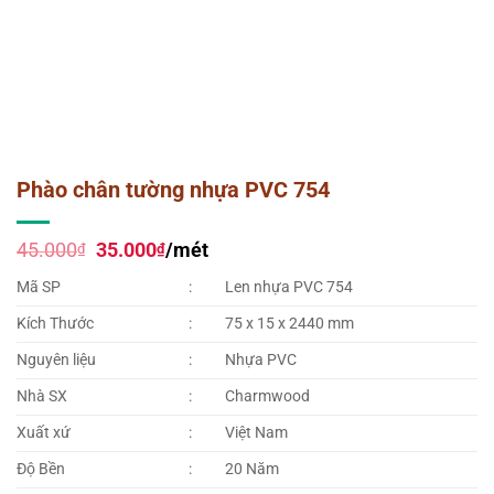
Phào chân tường nhựa PVC 754
Giá
Giá
45.000
35.000
/mét
₫
₫
gốc
hiện
là:
tại
Mã SP
:
Len nhựa PVC 754
45.000₫.
là:
35.000₫.
Kích Thước
:
75 x 15 x 2440 mm
Nguyên liệu
:
Nhựa PVC
Nhà SX
:
Charmwood
Xuất xứ
:
Việt Nam
Độ Bền
:
20 Năm