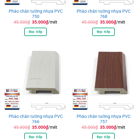
Phào chân tường nhựa PVC
Phào chân tường nhựa PVC
750
768
Giá
Giá
Giá
Giá
45.000
₫
35.000
₫
/mét
45.000
₫
35.000
₫
/mét
gốc
hiện
gốc
hiện
là:
tại
là:
tại
Đọc tiếp
Đọc tiếp
45.000₫.
là:
45.000₫.
là:
35.000₫.
35.000₫.
Phào chân tường nhựa PVC
Phào chân tường nhựa PVC
766
757
Giá
Giá
Giá
Giá
45.000
₫
35.000
₫
/mét
45.000
₫
35.000
₫
/mét
gốc
hiện
gốc
hiện
là:
tại
là:
tại
Đọc tiếp
Đọc tiếp
45.000₫.
là:
45.000₫.
là: