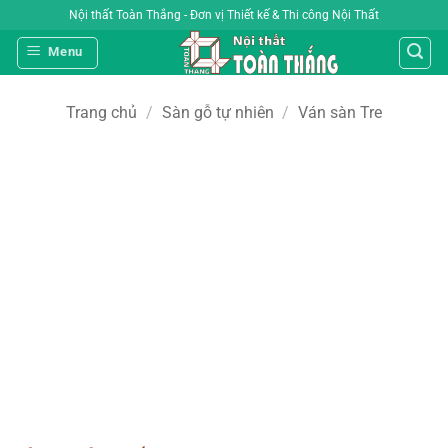
Bỏ
Nội thất Toàn Thắng - Đơn vị Thiết kế & Thi công Nội Thất
qua
Menu
nội
dung
Trang chủ
/
Sàn gỗ tự nhiên
/
Ván sàn Tre