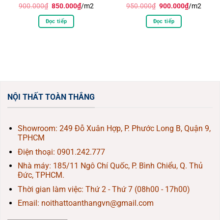
Giá
Giá
Giá
Giá
900.000
₫
850.000
₫
/m2
950.000
₫
900.000
₫
/m2
gốc
hiện
gốc
hiện
là:
tại
là:
tại
Đọc tiếp
Đọc tiếp
900.000₫.
là:
950.000₫.
là:
850.000₫.
900.000₫.
NỘI THẤT TOÀN THẮNG
Showroom: 249 Đỗ Xuân Hợp, P. Phước Long B, Quận 9,
TPHCM
Điện thoại:
0901.242.777
Nhà máy: 185/11 Ngô Chí Quốc, P. Bình Chiểu, Q. Thủ
Đức, TPHCM.
Thời gian làm việc: Thứ 2 - Thứ 7 (08h00 - 17h00)
Email: noithattoanthangvn@gmail.com