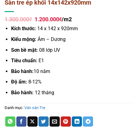
Sàn tre ép khối 14x142x920mm
Giá
Giá
1.300.000
1.200.000
/m2
₫
₫
gốc
hiện
Kích thước:
14 x 142 x 920mm
là:
tại
1.300.000₫.
là:
Kiểu mộng:
Âm – Dương
1.200.000₫.
Sơn bề mặt:
08 lớp UV
Tiêu chuẩn:
E1
Bảo hành:
10 năm
Độ ẩm:
8-12%
Bảo hành:
12 tháng
Danh mục:
Ván sàn Tre