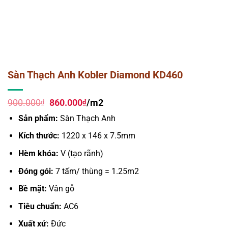
Sàn Thạch Anh Kobler Diamond KD460
Giá
Giá
900.000
860.000
/m2
₫
₫
gốc
hiện
Sản phẩm:
Sàn Thạch Anh
là:
tại
900.000₫.
là:
Kích thước:
1220 x 146 x 7.5mm
860.000₫.
Hèm khóa:
V (tạo rãnh)
Đóng gói:
7 tấm/ thùng = 1.25m2
Bề mặt:
Vân gỗ
Tiêu chuẩn:
AC6
Xuất xứ:
Đức