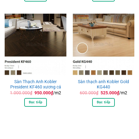
695.000₫.
595.000₫.
Sàn Thạch Anh Kobler
Sàn thạch anh Kobler Gold
President KF460 xương cá
KG440
Giá
Giá
Giá
Giá
1.000.000
₫
950.000
₫
/m2
600.000
₫
525.000
₫
/m2
gốc
hiện
gốc
hiện
là:
tại
là:
tại
Đọc tiếp
Đọc tiếp
1.000.000₫.
là:
600.000₫.
là:
950.000₫.
525.000₫.