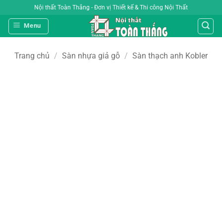
Bỏ
Nội thất Toàn Thắng - Đơn vị Thiết kế & Thi công Nội Thất
qua
Menu
nội
dung
Trang chủ
/
Sàn nhựa giả gỗ
/
Sàn thạch anh Kobler