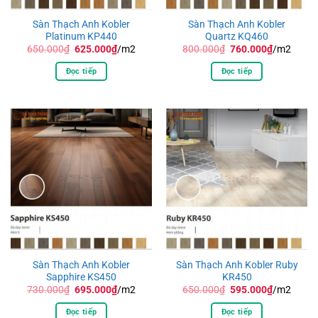
Sàn Thạch Anh Kobler
Sàn Thạch Anh Kobler
Platinum KP440
Quartz KQ460
Giá
Giá
Giá
Giá
650.000
₫
625.000
₫
/m2
800.000
₫
760.000
₫
/m2
gốc
hiện
gốc
hiện
là:
tại
là:
tại
Đọc tiếp
Đọc tiếp
650.000₫.
là:
800.000₫.
là:
625.000₫.
760.000₫.
Sàn Thạch Anh Kobler
Sàn Thạch Anh Kobler Ruby
Sapphire KS450
KR450
Giá
Giá
Giá
Giá
730.000
₫
695.000
₫
/m2
650.000
₫
595.000
₫
/m2
gốc
hiện
gốc
hiện
là:
tại
là:
tại
Đọc tiếp
Đọc tiếp
730.000₫.
là:
650.000₫.
là: