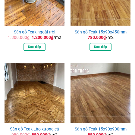
Sàn gỗ Teak ngoài trời
Sàn gỗ Teak 15x90x450mm
Giá
Giá
1.300.000
₫
1.200.000
₫
/m2
780.000
₫
/m2
gốc
hiện
là:
tại
Đọc tiếp
Đọc tiếp
1.300.000₫.
là:
1.200.000₫.
Sàn gỗ Teak Lào xương cá
Sàn gỗ Teak 15x90x900mm
Giá
Giá
950.000
₫
850.000
₫
/m2
850.000
₫
/m2