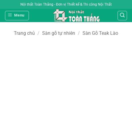
Bỏ
Nội thất Toàn Thắng - Đơn vị Thiết kế & Thi công Nội Thất
qua
Menu
nội
dung
Trang chủ
/
Sàn gỗ tự nhiên
/
Sàn Gỗ Teak Lào