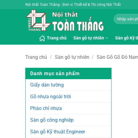
Bỏ
Nội thất Toàn Thắng - Đơn vị Thiết kế & Thi công Nội Thất
qua
Tìm
nội
kiếm:
dung
Trang chủ
Sàn gỗ tự nhiên
Sàn gỗ Kỹ t
Trang chủ
/
Sàn gỗ tự nhiên
/
Sàn Gỗ Gõ Đỏ Nam
Danh mục sản phẩm
Giấy dán tường
Gỗ nhựa ngoài trời
Phào chỉ nhựa
Sàn gỗ công nghiệp
Sàn gỗ Kỹ thuật Engineer