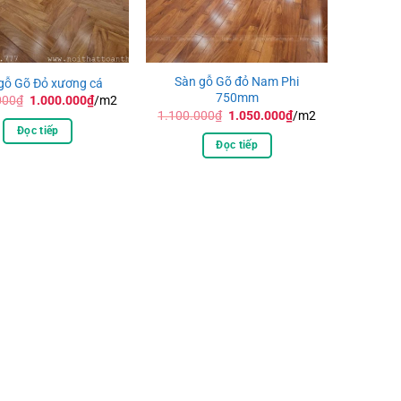
Sàn gỗ Gõ đỏ Nam Phi
gỗ Gõ Đỏ xương cá
750mm
Giá
Giá
000
₫
1.000.000
₫
/m2
gốc
hiện
Giá
Giá
1.100.000
₫
1.050.000
₫
/m2
là:
tại
gốc
hiện
Đọc tiếp
1.050.000₫.
là:
là:
tại
Đọc tiếp
1.000.000₫.
1.100.000₫.
là:
1.050.000₫.