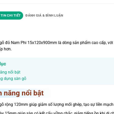
TIN CHI TIẾT
ĐÁNH GIÁ & BÌNH LUẬN
gõ đỏ Nam Phi 15x120x900mm là dòng sản phẩm cao cấp, với bề 
p hơn.
lục
ăng nổi bật
ng dụng sàn gỗ
h năng nổi bật
gỗ rộng 120mm giúp giảm số lượng mối ghép, tạo sự liền mạch 
ày 15mm giúp sàn có kết cấu vững chắc, giảm tiếng ồn khi di c