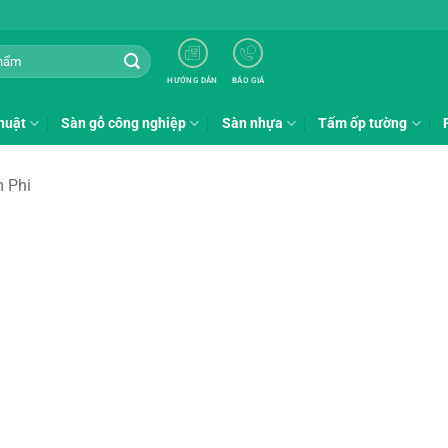
HƯỚNG DẪN
BÁO GIÁ
huật
Sàn gỗ công nghiệp
Sàn nhựa
Tấm ốp tường
 Phi