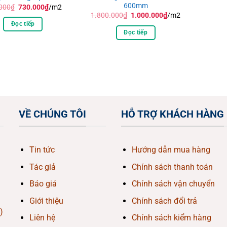
600mm
Giá
Giá
000
₫
730.000
₫
/m2
gốc
hiện
Giá
Giá
1.800.000
₫
1.000.000
₫
/m2
là:
tại
gốc
hiện
Đọc tiếp
750.000₫.
là:
là:
tại
Đọc tiếp
730.000₫.
1.800.000₫.
là:
1.000.000₫.
VỀ CHÚNG TÔI
HỖ TRỢ KHÁCH HÀNG
Tin tức
Hướng dẫn mua hàng
Tác giả
Chính sách thanh toán
Báo giá
Chính sách vận chuyển
Giới thiệu
Chính sách đổi trả
)
Liên hệ
Chính sách kiểm hàng