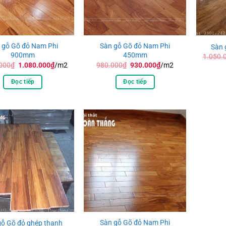
 gỗ Gõ đỏ Nam Phi
Sàn gỗ Gõ đỏ Nam Phi
Sàn 
900mm
450mm
1.050.
Giá
Giá
Giá
Giá
000
₫
1.080.000
₫
/m2
980.000
₫
930.000
₫
/m2
gốc
hiện
gốc
hiện
là:
tại
là:
tại
Đọc tiếp
Đọc tiếp
1.180.000₫.
là:
980.000₫.
là:
1.080.000₫.
930.000₫.
Sàn gỗ Gõ đỏ Nam Phi
gỗ Gõ đỏ ghép thanh