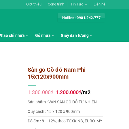
Giới thiệu
Công trình
Tin Tức
Liên hệ
Hotline: 0901.242.777
Phào chỉ nhựa
Gỗ nhựa
Giấy dán tường
Sàn gỗ Gõ đỏ Nam Phi
15x120x900mm
Giá
Giá
1.300.000
1.200.000
/m2
₫
₫
gốc
hiện
là:
tại
Sản phẩm : VÁN SÀN GÕ ĐỎ TỰ NHIÊN
1.300.000₫.
là:
1.200.000₫.
Quy cách : 15 x 120 x 900mm
Độ ẩm : 8 – 12%, theo TCXK NB, EURO, MỸ