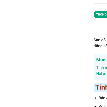
THÔNG 
Sàn gỗ 
đẳng cấ
Mục 
Tính n
Nơi ứ
Tín
Bản 
Độ d