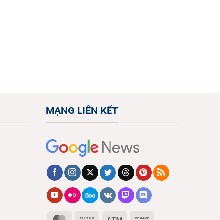
MẠNG LIÊN KẾT
MasterCard
Cash
Atm
Bank