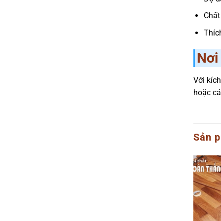
Chất
Thíc
Nơi
Với kíc
hoặc cá
Sản p