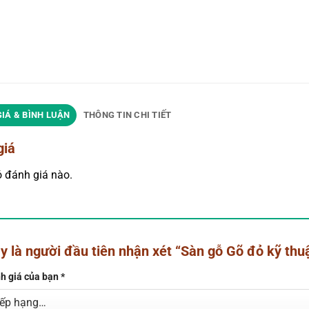
IÁ & BÌNH LUẬN
THÔNG TIN CHI TIẾT
giá
 đánh giá nào.
y là người đầu tiên nhận xét “Sàn gỗ Gõ đỏ kỹ th
h giá của bạn
*