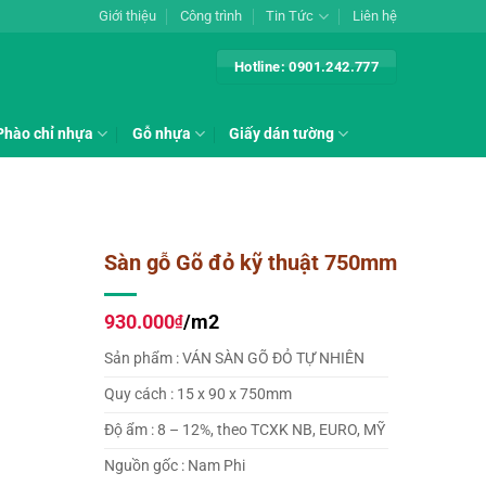
Giới thiệu
Công trình
Tin Tức
Liên hệ
Hotline: 0901.242.777
Phào chỉ nhựa
Gỗ nhựa
Giấy dán tường
Sàn gỗ Gõ đỏ kỹ thuật 750mm
930.000
/m2
₫
Sản phẩm : VÁN SÀN GÕ ĐỎ TỰ NHIÊN
Quy cách : 15 x 90 x 750mm
Độ ẩm : 8 – 12%, theo TCXK NB, EURO, MỸ
Nguồn gốc : Nam Phi