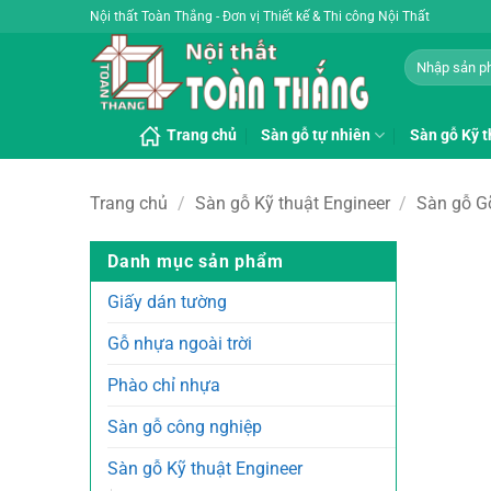
Bỏ
Nội thất Toàn Thắng - Đơn vị Thiết kế & Thi công Nội Thất
qua
Tìm
nội
kiếm:
dung
Trang chủ
Sàn gỗ tự nhiên
Sàn gỗ Kỹ t
Trang chủ
/
Sàn gỗ Kỹ thuật Engineer
/
Sàn gỗ Gõ
Danh mục sản phẩm
Giấy dán tường
Gỗ nhựa ngoài trời
Phào chỉ nhựa
Sàn gỗ công nghiệp
Sàn gỗ Kỹ thuật Engineer