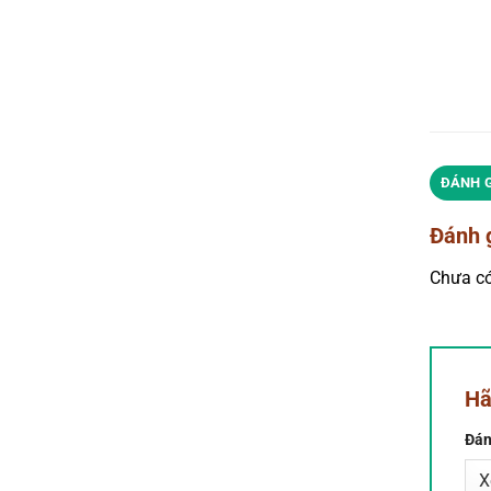
ĐÁNH G
Đánh 
Chưa có
Hã
Đán