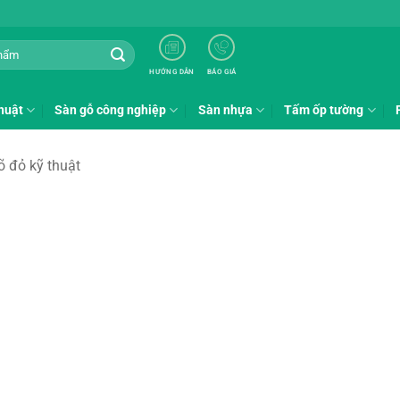
HƯỚNG DẪN
BÁO GIÁ
huật
Sàn gỗ công nghiệp
Sàn nhựa
Tấm ốp tường
 đỏ kỹ thuật