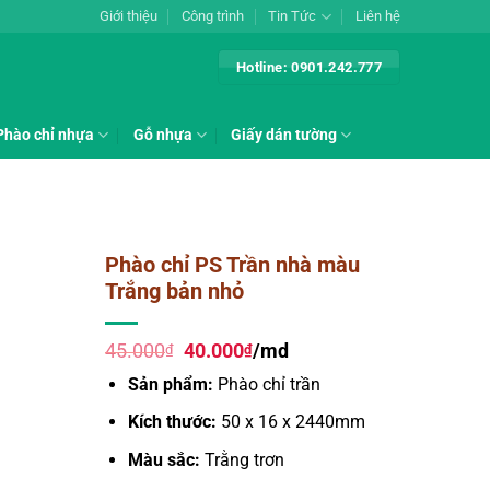
Giới thiệu
Công trình
Tin Tức
Liên hệ
Hotline: 0901.242.777
Phào chỉ nhựa
Gỗ nhựa
Giấy dán tường
Phào chỉ PS Trần nhà màu
Trắng bản nhỏ
Giá
Giá
45.000
40.000
/md
₫
₫
gốc
hiện
Sản phẩm:
Phào chỉ trần
là:
tại
45.000₫.
là:
Kích thước:
50 x 16 x 2440mm
40.000₫.
Màu sắc:
Trằng trơn