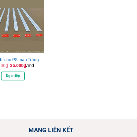
hỉ cân PS màu Trắng
Giá
Giá
000
₫
35.000
₫
/md
gốc
hiện
là:
tại
Đọc tiếp
40.000₫.
là:
35.000₫.
MẠNG LIÊN KẾT