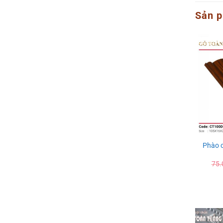
Sản p
Phào c
75.