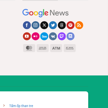
MasterCard
Cash
Atm
Bank
On
Transfer
Delivery
Tấm ốp than tre