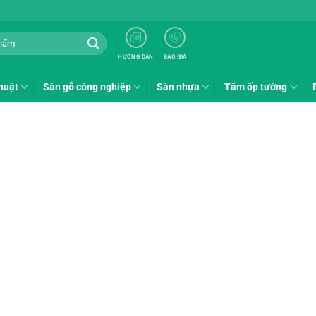
HƯỚNG DẪN
BÁO GIÁ
huật
Sàn gỗ công nghiệp
Sàn nhựa
Tấm ốp tường