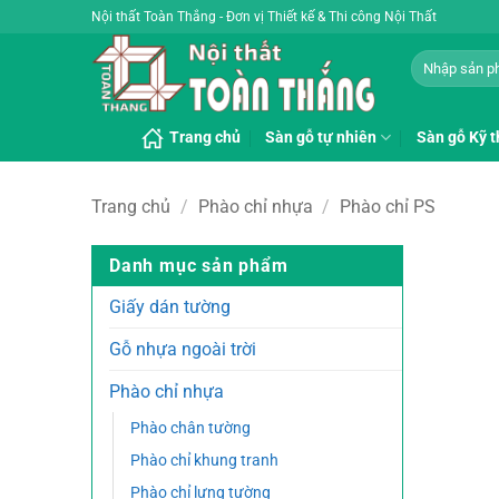
Bỏ
Nội thất Toàn Thắng - Đơn vị Thiết kế & Thi công Nội Thất
qua
Tìm
nội
kiếm:
dung
Trang chủ
Sàn gỗ tự nhiên
Sàn gỗ Kỹ t
Trang chủ
/
Phào chỉ nhựa
/
Phào chỉ PS
Danh mục sản phẩm
Giấy dán tường
Gỗ nhựa ngoài trời
Phào chỉ nhựa
Phào chân tường
Phào chỉ khung tranh
Phào chỉ lưng tường