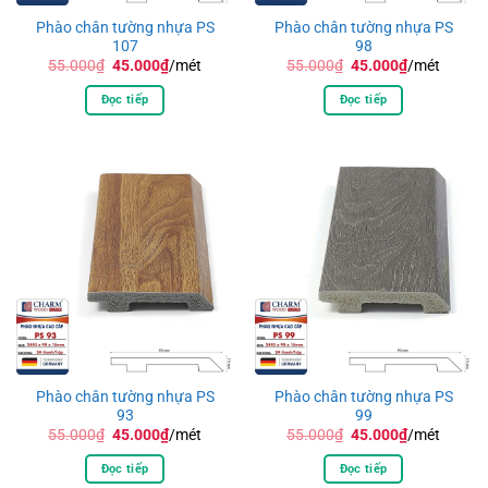
Phào chân tường nhựa PS
Phào chân tường nhựa PS
107
98
Giá
Giá
Giá
Giá
55.000
₫
45.000
₫
/mét
55.000
₫
45.000
₫
/mét
gốc
hiện
gốc
hiện
là:
tại
là:
tại
Đọc tiếp
Đọc tiếp
55.000₫.
là:
55.000₫.
là:
45.000₫.
45.000₫.
Phào chân tường nhựa PS
Phào chân tường nhựa PS
93
99
Giá
Giá
Giá
Giá
55.000
₫
45.000
₫
/mét
55.000
₫
45.000
₫
/mét
gốc
hiện
gốc
hiện
là:
tại
là:
tại
Đọc tiếp
Đọc tiếp
55.000₫.
là:
55.000₫.
là: