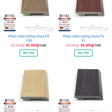
Phào chân tường nhựa PS
Phào chân tường nhựa PS
108
91
Giá
Giá
Giá
Giá
55.000
₫
45.000
₫
/mét
55.000
₫
45.000
₫
/mét
gốc
hiện
gốc
hiện
là:
tại
là:
tại
Đọc tiếp
Đọc tiếp
55.000₫.
là:
55.000₫.
là:
45.000₫.
45.000₫.