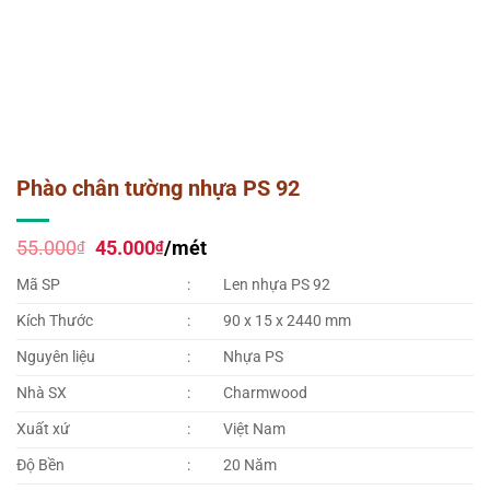
Phào chân tường nhựa PS 92
Giá
Giá
55.000
45.000
/mét
₫
₫
gốc
hiện
là:
tại
Mã SP
:
Len nhựa PS 92
55.000₫.
là:
45.000₫.
Kích Thước
:
90 x 15 x 2440 mm
Nguyên liệu
:
Nhựa PS
Nhà SX
:
Charmwood
Xuất xứ
:
Việt Nam
Độ Bền
:
20 Năm