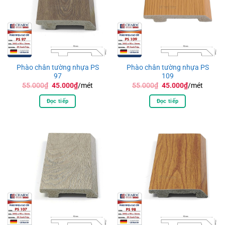
Phào chân tường nhựa PS
Phào chân tường nhựa PS
97
109
Giá
Giá
Giá
Giá
55.000
₫
45.000
₫
/mét
55.000
₫
45.000
₫
/mét
gốc
hiện
gốc
hiện
là:
tại
là:
tại
Đọc tiếp
Đọc tiếp
55.000₫.
là:
55.000₫.
là:
45.000₫.
45.000₫.