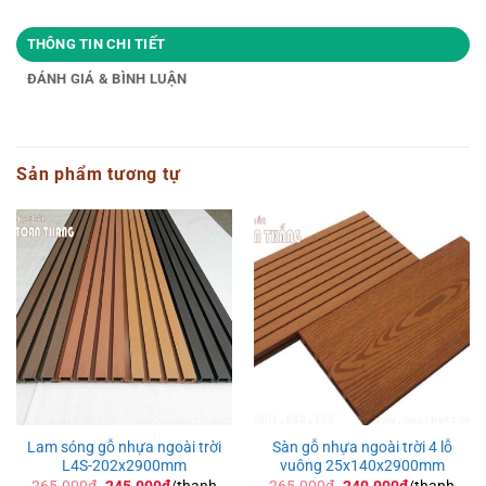
THÔNG TIN CHI TIẾT
ĐÁNH GIÁ & BÌNH LUẬN
Sản phẩm tương tự
Lam sóng gỗ nhựa ngoài trời
Sàn gỗ nhựa ngoài trời 4 lỗ
L4S-202x2900mm
vuông 25x140x2900mm
Giá
Giá
Giá
Giá
265.000
₫
245.000
₫
/thanh
265.000
₫
240.000
₫
/thanh