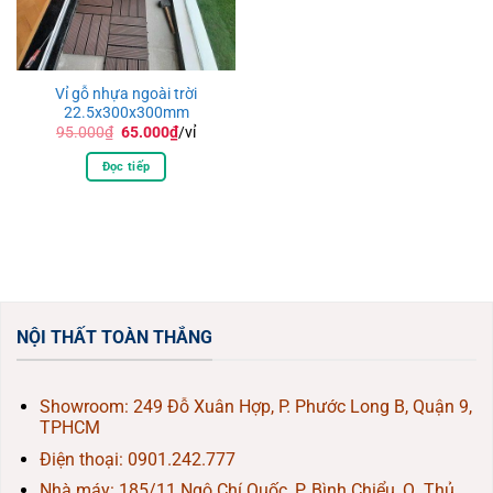
Vỉ gỗ nhựa ngoài trời
22.5x300x300mm
Giá
Giá
95.000
₫
65.000
₫
/vỉ
gốc
hiện
là:
tại
Đọc tiếp
95.000₫.
là:
65.000₫.
NỘI THẤT TOÀN THẮNG
Showroom: 249 Đỗ Xuân Hợp, P. Phước Long B, Quận 9,
TPHCM
Điện thoại:
0901.242.777
Nhà máy: 185/11 Ngô Chí Quốc, P. Bình Chiểu, Q. Thủ