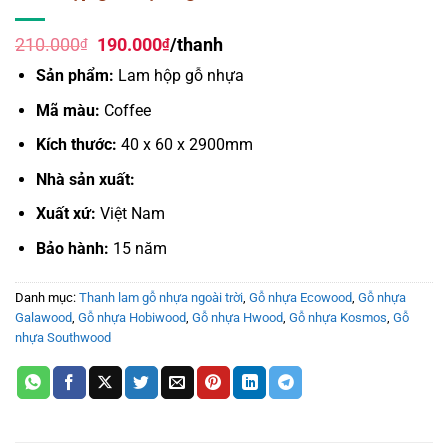
Giá
Giá
210.000
190.000
/thanh
₫
₫
gốc
hiện
Sản phẩm:
Lam hộp gỗ nhựa
là:
tại
210.000₫.
là:
Mã màu:
Coffee
190.000₫.
Kích thước:
40 x 60 x 2900mm
Nhà sản xuất:
Xuất xứ:
Việt Nam
Bảo hành:
15 năm
Danh mục:
Thanh lam gỗ nhựa ngoài trời
,
Gỗ nhựa Ecowood
,
Gỗ nhựa
Galawood
,
Gỗ nhựa Hobiwood
,
Gỗ nhựa Hwood
,
Gỗ nhựa Kosmos
,
Gỗ
nhựa Southwood