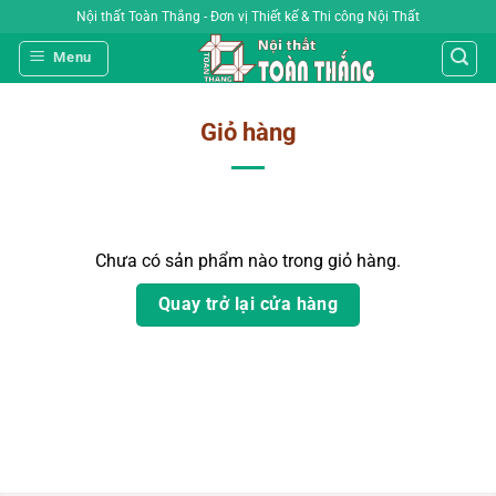
Bỏ
Nội thất Toàn Thắng - Đơn vị Thiết kế & Thi công Nội Thất
qua
Menu
nội
dung
Giỏ hàng
Chưa có sản phẩm nào trong giỏ hàng.
Quay trở lại cửa hàng